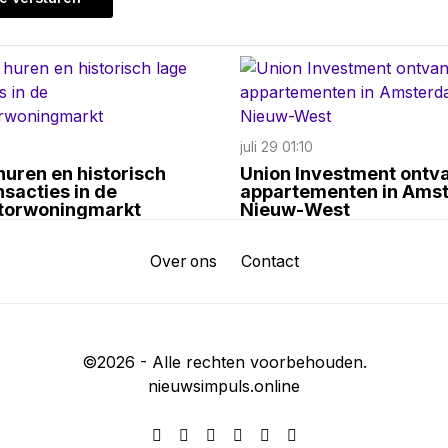
juli 29 01:10
uren en historisch
Union Investment ontv
nsacties in de
appartementen in Ams
ctorwoningmarkt
Nieuw-West
Over ons
Contact
©
2026
- Alle rechten voorbehouden.
nieuwsimpuls.online