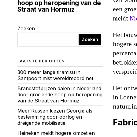
hoop op heropening van de
een groe
Straat van Hormuz
meldt
Ni
Zoeken
Het bouw
Zoeken
hogere s
percenta
betrokke
LAATSTE BERICHTEN
versprei
300 meter lange tiramisu in
Santpoort mist wereldrecord net
Het ontw
Brandstofprijzen dalen in Nederland
door groeiende hoop op heropening
in Loene
van de Straat van Hormuz
natuurin
Meer Russen kiezen Georgië als
bestemming door oorlog en
Fabri
dreigende mobilisatie
Heineken meldt hogere omzet en