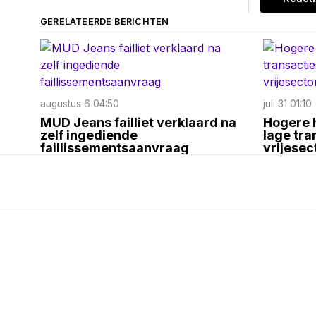
GERELATEERDE BERICHTEN
augustus 6 04:50
juli 31 01:10
MUD Jeans failliet verklaard na
Hogere h
zelf ingediende
lage tra
faillissementsaanvraag
vrijese