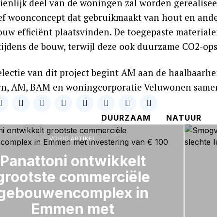
ienlijk deel van de woningen zal worden gerealise
ef woonconcept dat gebruikmaakt van hout en ander
ouw efficiënt plaatsvinden. De toegepaste material
 tijdens de bouw, terwijl deze ook duurzame CO2-op
electie van dit project begint AM aan de haalbaarhe
n, AM, BAM en woningcorporatie Veluwonen samenw
DUURZAAM
NATUUR
VORIG ARTIKEL
Panattoni ontwikkelt
grootste commerciële
gebouwencomplex in
Emmen met