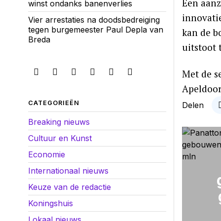
Een aanz
winst ondanks banenverlies
innovati
Vier arrestaties na doodsbedreiging
tegen burgemeester Paul Depla van
kan de b
Breda
uitstoot
Met de s
Apeldoor
CATEGORIEËN
Delen
Breaking nieuws
Cultuur en Kunst
Economie
Internationaal nieuws
Keuze van de redactie
Koningshuis
Lokaal nieuws