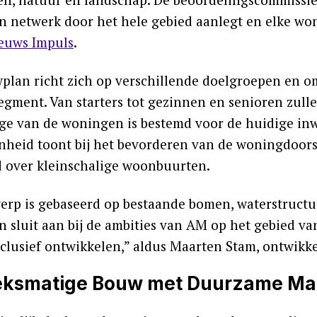
n netwerk door het hele gebied aanlegt en elke wo
euws Impuls
.
plan richt zich op verschillende doelgroepen en o
egment. Van starters tot gezinnen en senioren zull
ge van de woningen is bestemd voor de huidige i
nheid toont bij het bevorderen van de woningdoor
d over kleinschalige woonbuurten.
erp is gebaseerd op bestaande bomen, waterstruct
n sluit aan bij de ambities van AM op het gebied v
clusief ontwikkelen,” aldus Maarten Stam, ontwikk
eksmatige Bouw met Duurzame Mat