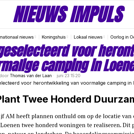
NIEUWS IMPULS
rnationaal nieuws
Koningshuis
Lokaal nieuws
Oorlog in O
eselecteerd voor heront
rmalige camping in Loen
door
Thomas van der Laan
juni 23 15:20
lant Twee Honderd Duurza
ijf AM heeft plannen onthuld om op de locatie van
 Loenen twee honderd woningen te realiseren. Dit 
n, natuur en landschap. De beoordelingscommissie