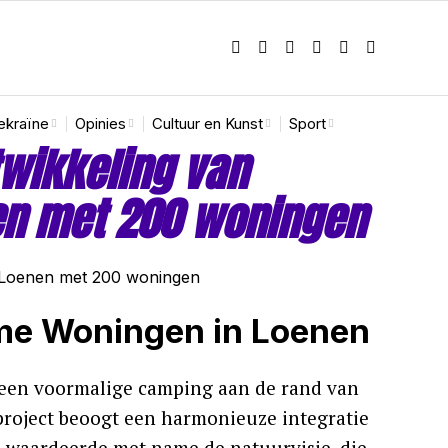
ekraïne
Opinies
Cultuur en Kunst
Sport
wikkeling van
en met 200 woningen
me Woningen in Loenen
 een voormalige camping aan de rand van
project beoogt een harmonieuze integratie
 waardeerde met name de natuurvisie, die