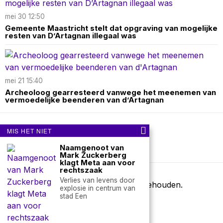
mei 30 12:50
Gemeente Maastricht stelt dat opgraving van mogelijke
resten van D’Artagnan illegaal was
mei 21 15:40
Archeoloog gearresteerd vanwege het meenemen van
vermoedelijke beenderen van d’Artagnan
MIS HET NIET
Over ons
Contact
Naamgenoot van
nieuwsimpuls.online
Mark Zuckerberg
klagt Meta aan voor
rechtszaak
Verlies van levens door
©
2026
- Alle rechten voorbehouden.
explosie in centrum van
nieuwsimpuls.online
stad Een