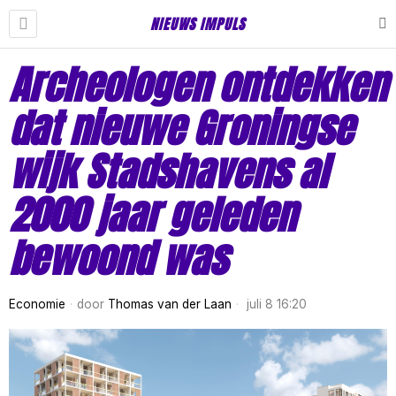
NIEUWS IMPULS
Archeologen ontdekken
dat nieuwe Groningse
wijk Stadshavens al
2000 jaar geleden
bewoond was
Economie
door
Thomas van der Laan
juli 8 16:20