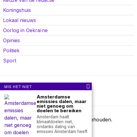
Keuze van de redactie
Koningshuis
Lokaal nieuws
Oorlog in Oekraïne
Opinies
Politiek
Sport
MIS HET NIET
Over ons
Contact
Amsterdamse
nieuwsimpuls.online
emissies dalen, maar
niet genoeg om
doelen te bereiken
Amsterdam haalt
©
2026
- Alle rechten voorbehouden.
klimaatdoelen niet,
nieuwsimpuls.online
ondanks daling van
emissies Amsterdam heeft