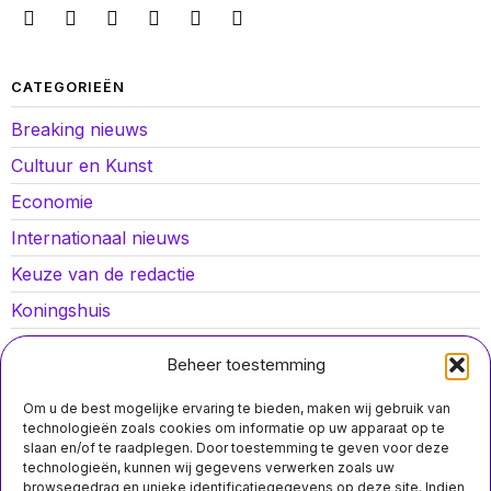
CATEGORIEËN
Breaking nieuws
Cultuur en Kunst
Economie
Internationaal nieuws
Keuze van de redactie
Koningshuis
Lokaal nieuws
Beheer toestemming
Oorlog in Oekraïne
Om u de best mogelijke ervaring te bieden, maken wij gebruik van
Opinies
technologieën zoals cookies om informatie op uw apparaat op te
slaan en/of te raadplegen. Door toestemming te geven voor deze
Politiek
technologieën, kunnen wij gegevens verwerken zoals uw
MIS HET NIET
browsegedrag en unieke identificatiegegevens op deze site. Indien