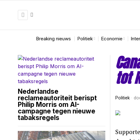
Breaking nieuws
Politiek
Economie
Inte
Cana
tot 
Nederlandse
reclameautoriteit berispt
Politiek
do
Philip Morris om AI-
campagne tegen nieuwe
tabaksregels
Supporte