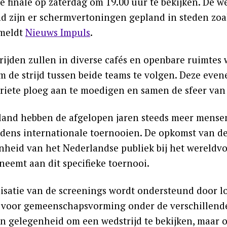
e finale op zaterdag om 19.00 uur te bekijken. De we
d zijn er schermvertoningen gepland in steden zo
 meldt
Nieuws Impuls
.
rijden zullen in diverse cafés en openbare ruimte
 de strijd tussen beide teams te volgen. Deze eve
riete ploeg aan te moedigen en samen de sfeer van
land hebben de afgelopen jaren steeds meer mense
ijdens internationale toernooien. De opkomst van d
nheid van het Nederlandse publiek bij het wereldvoe
neemt aan dit specifieke toernooi.
isatie van de screenings wordt ondersteund door 
 voor gemeenschapsvorming onder de verschillend
n gelegenheid om een ​​wedstrijd te bekijken, maar 