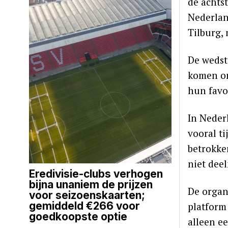
de achtst
Nederlan
Tilburg,
De wedst
komen om
hun favo
In Neder
vooral t
betrokke
niet deel
Eredivisie-clubs verhogen
bijna unaniem de prijzen
De organ
voor seizoenskaarten;
gemiddeld €266 voor
platform
goedkoopste optie
alleen ee