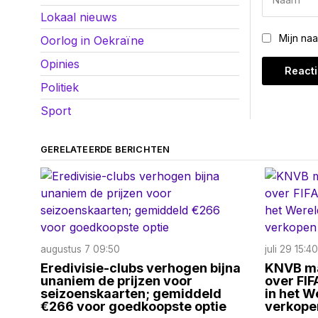
Lokaal nieuws
Mijn na
Oorlog in Oekraïne
Opinies
Politiek
Sport
GERELATEERDE BERICHTEN
augustus 7 09:50
juli 29 15:40
Eredivisie-clubs verhogen bijna
KNVB ma
unaniem de prijzen voor
over FI
seizoenskaarten; gemiddeld
in het 
€266 voor goedkoopste optie
verkope