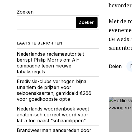
bevorder
Zoeken
Met de t
Zoeken
evenemen
de wedst
LAATSTE BERICHTEN
samenbre
Nederlandse reclameautoriteit
berispt Philip Morris om AI-
campagne tegen nieuwe
Delen
tabaksregels
Eredivisie-clubs verhogen bijna
unaniem de prijzen voor
seizoenskaarten; gemiddeld €266
voor goedkoopste optie
Nederlands woordenboek voegt
anatomisch correct woord voor
labia toe naast “schaamlippen”
Brandweerman aangereden door