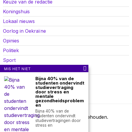
Keuze van de redactie
Koningshuis
Lokaal nieuws
Oorlog in Oekraïne
Opinies
Politiek
Sport
MIS HET NIET
Bijna 40% van de
studenten ondervindt
Over ons
Contact
studievertraging
door stress en
mentale
nieuwsimpuls.online
gezondheidsproblem
en
Bijna 40% van de
studenten ondervindt
©
2026
- Alle rechten voorbehouden.
studievertragingen door
nieuwsimpuls.online
stress en