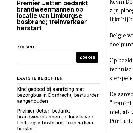
Kevin De
Premier Jetten bedankt
brandweermannen op
zijn plo
locatie van Limburgse
lijkt hij
bosbrand; treinverkeer
herstart
België w
doelpunt
Zoeken
Zoeken
Op beeld
technisc
sterspel
LAATSTE BERICHTEN
Kind gedood bij aanrijding met
De aanvo
bezorgbus in Dordrecht; bestuurder
aangehouden
“Frankrij
Premier Jetten bedankt
niet, als
brandweermannen op locatie van
Punt uit.
Limburgse bosbrand; treinverkeer
herstart