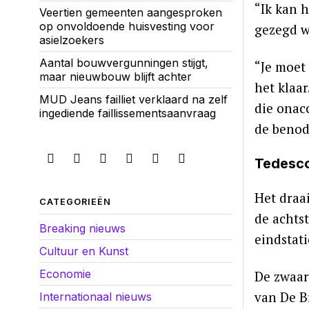
“Ik kan h
Veertien gemeenten aangesproken
op onvoldoende huisvesting voor
gezegd w
asielzoekers
Aantal bouwvergunningen stijgt,
“Je moet 
maar nieuwbouw blijft achter
het klaar
MUD Jeans failliet verklaard na zelf
die onac
ingediende faillissementsaanvraag
de benod
Tedesco
Het draai
CATEGORIEËN
de achtst
Breaking nieuws
eindstati
Cultuur en Kunst
Economie
De zwaar
van De B
Internationaal nieuws