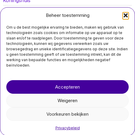
Koningshuis
Lokaal nieuws
Beheer toestemming
Oorlog in Oekraïne
Om u de best mogelijke ervaring te bieden, maken wij gebruik van
Opinies
technologieën zoals cookies om informatie op uw apparaat op te
slaan en/of te raadplegen. Door toestemming te geven voor deze
Politiek
technologieën, kunnen wij gegevens verwerken zoals uw
browsegedrag en unieke identificatiegegevens op deze site. Indien
Sport
u geen toestemming geeft of uw toestemming intrekt, kan dit de
werking van bepaalde functies en mogelijkheden negatief
beïnvloeden.
Over ons
Contact
Accepteren
nieuwsimpuls.online
MIS HET NIET
Weigeren
©
2026
- Alle rechten voorbehouden.
Asielcentrum in Ter Apel overvol,
dwangsom voor COA stijgt naar
Voorkeuren bekijken
nieuwsimpuls.online
300.000 euro
In het aanmeldcentrum in Ter Apel hebben
Privacybeleid
de afgelopen twee