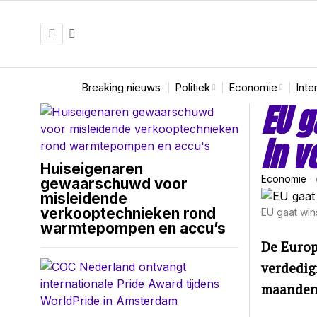
Breaking nieuws
Politiek
Economie
Inte
EU g
in v
Huiseigenaren
Economie
gewaarschuwd voor
misleidende
verkooptechnieken rond
EU gaat win
warmtepompen en accu’s
De Europ
verdedig
maandenl