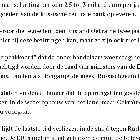
naar schatting om zo’n 2,5 tot 3 miljard euro per j
egoeden van de Russische centrale bank opleveren.
vroor die tegoeden toen Rusland Oekraïne twee jaar
iet bij deze bezittingen kan, maar ze zijn ook niet
ncipeakkoord” dat de onderhandelaars woensdag h
achtigd worden door de raad van ministers van de EU
mis. Landen als Hongarije, de meest Russischgezind
dstaten vinden al langer dat de opbrengst ten goe
eken in de wederopbouw van het land, maar Oekraïn
nu voorgaat.
lijdt de laatste tijd verliezen in de strijd tegen R
e. De EU is niet in staat gebleken de munitie te le