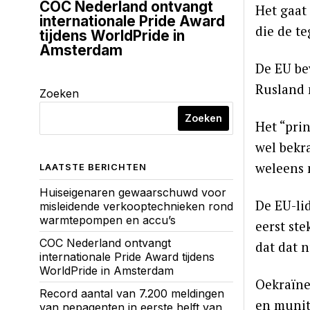
COC Nederland ontvangt
Het gaat 
internationale Pride Award
die de t
tijdens WorldPride in
Amsterdam
De EU be
Rusland n
Zoeken
Zoeken
Het “pri
wel bekr
weleens 
LAATSTE BERICHTEN
Huiseigenaren gewaarschuwd voor
De EU-li
misleidende verkooptechnieken rond
warmtepompen en accu’s
eerst st
COC Nederland ontvangt
dat dat 
internationale Pride Award tijdens
WorldPride in Amsterdam
Oekraïne 
Record aantal van 7.200 meldingen
en muniti
van nepagenten in eerste helft van