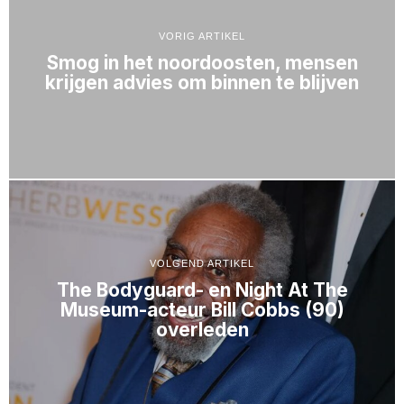
VORIG ARTIKEL
Smog in het noordoosten, mensen
krijgen advies om binnen te blijven
VOLGEND ARTIKEL
The Bodyguard- en Night At The
Museum-acteur Bill Cobbs (90)
overleden