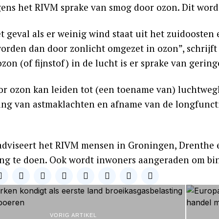
lgens het RIVM sprake van smog door ozon. Dit wo
et geval als er weinig wind staat uit het zuidoosten
worden dan door zonlicht omgezet in ozon”, schrijft
ozon (of fijnstof) in de lucht is er sprake van gerin
r ozon kan leiden tot (een toename van) luchtwegk
ing van astmaklachten en afname van de longfunctie
dviseert het RIVM mensen in Groningen, Drenthe en
ng te doen. Ook wordt inwoners aangeraden om binn
VORIG ARTIKEL