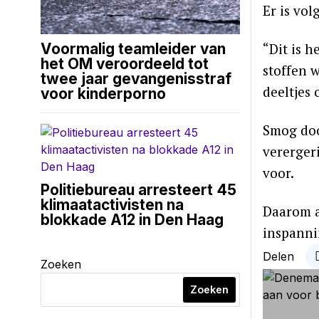
Er is vo
“Dit is h
Voormalig teamleider van
het OM veroordeeld tot
stoffen 
twee jaar gevangenisstraf
deeltjes 
voor kinderporno
Smog doo
vererger
voor.
Politiebureau arresteert 45
klimaatactivisten na
Daarom a
blokkade A12 in Den Haag
inspanni
Delen
Zoeken
Zoeken