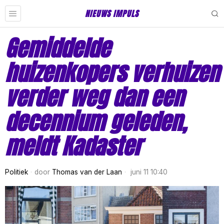
NIEUWS IMPULS
Gemiddelde
huizenkopers verhuizen
verder weg dan een
decennium geleden,
meldt Kadaster
Politiek
door
Thomas van der Laan
juni 11 10:40