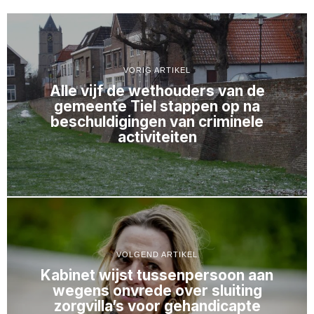
VORIG ARTIKEL
Alle vijf de wethouders van de
gemeente Tiel stappen op na
beschuldigingen van criminele
activiteiten
VOLGEND ARTIKEL
Kabinet wijst tussenpersoon aan
wegens onvrede over sluiting
zorgvilla’s voor gehandicapte