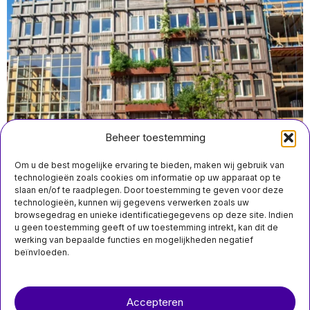
Beheer toestemming
Om u de best mogelijke ervaring te bieden, maken wij gebruik van
technologieën zoals cookies om informatie op uw apparaat op te
slaan en/of te raadplegen. Door toestemming te geven voor deze
juli 5 08:50
technologieën, kunnen wij gegevens verwerken zoals uw
Nieuwe wet vergemakkelijkt oprichting
browsegedrag en unieke identificatiegegevens op deze site. Indien
wooncoöperaties, bewoners ervaren verhoogde
u geen toestemming geeft of uw toestemming intrekt, kan dit de
tevredenheid
werking van bepaalde functies en mogelijkheden negatief
beïnvloeden.
MIS HET NIET
PSV vergroot
Over ons
Contact
voorsprong tot zes
punten na nederlaag
Accepteren
nieuwsimpuls.online
Feyenoord tegen