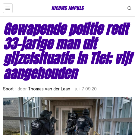
NIEUWS IMPULS
Gewapende politie redt
33-jarige man uit
gijzelsituatie in Tiel; vijf
aangehouden
Sport
door
Thomas van der Laan
juli 7 09:20