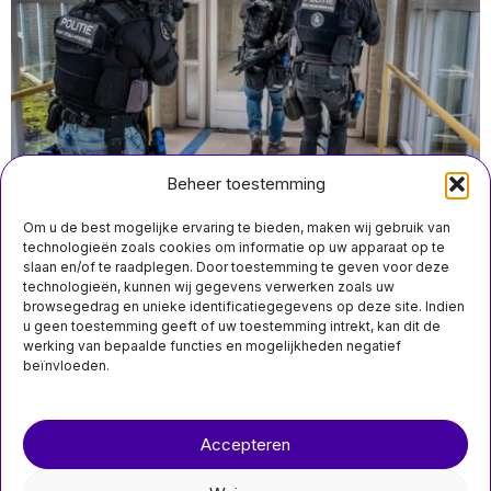
Beheer toestemming
Om u de best mogelijke ervaring te bieden, maken wij gebruik van
technologieën zoals cookies om informatie op uw apparaat op te
slaan en/of te raadplegen. Door toestemming te geven voor deze
juli 29 11:40
technologieën, kunnen wij gegevens verwerken zoals uw
Gewapende politie voert huiszoekingen uit in
browsegedrag en unieke identificatiegegevens op deze site. Indien
Rotterdam en Eindhoven; drie arrestaties in
u geen toestemming geeft of uw toestemming intrekt, kan dit de
terrorismeonderzoek
werking van bepaalde functies en mogelijkheden negatief
beïnvloeden.
Over ons
Contact
MIS HET NIET
Accepteren
nieuwsimpuls.online
Nederlandse
regering presenteert
€100 miljoen