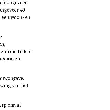
men ongeveer
ongeveer 40
r een woon- en
te
en,
centrum tijdens
afspraken
bouwopgave.
uwing van het
werp omvat