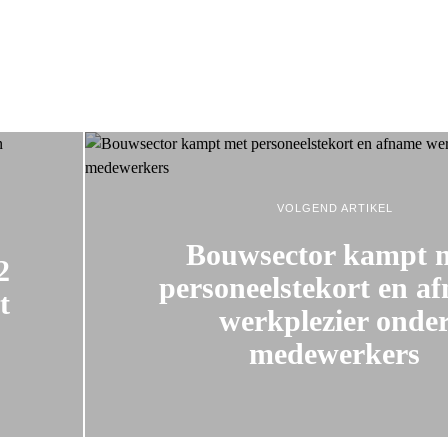
VOLGEND ARTIKEL
Bouwsector kampt 
2
personeelstekort en a
t
werkplezier onde
medewerkers