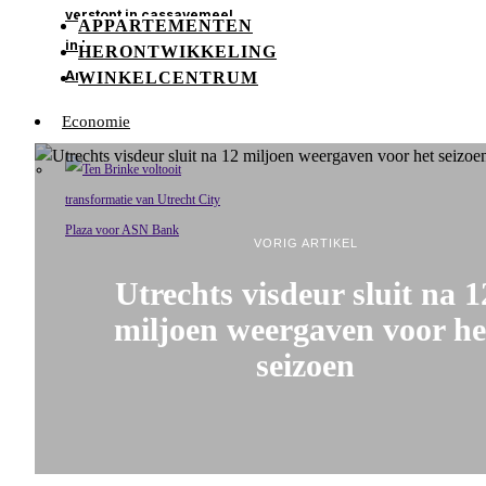
verstopt in cassavemeel
APPARTEMENTEN
in haven van
HERONTWIKKELING
Amsterdam
WINKELCENTRUM
Economie
VORIG ARTIKEL
Utrechts visdeur sluit na 1
miljoen weergaven voor he
seizoen