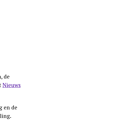
, de
dt
Nieuws
g en de
ling.