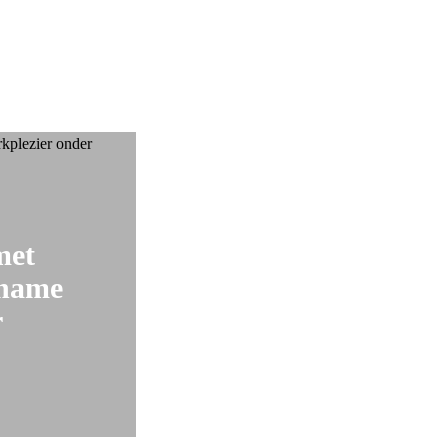
met
fname
r