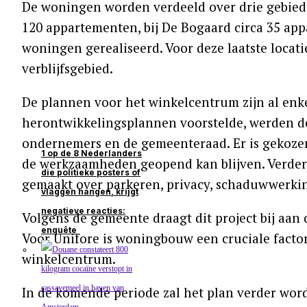
De woningen worden verdeeld over drie gebied
120 appartementen, bij De Bogaard circa 35 a
woningen gerealiseerd. Voor deze laatste locat
verblijfsgebied.
De plannen voor het winkelcentrum zijn al enke
herontwikkelingsplannen voorstelde, werden d
ondernemers en de gemeenteraad. Er is gekozen
1 op de 8 Nederlanders
de werkzaamheden geopend kan blijven. Verder
die politieke posters of
gemaakt over parkeren, privacy, schaduwwerkin
vlaggen hangen, krijgt
negatieve reacties:
Volgens de gemeente draagt dit project bij aa
enquête
Voor Unifore is woningbouw een cruciale facto
winkelcentrum.
In de komende periode zal het plan verder wor