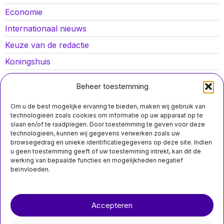
Economie
Internationaal nieuws
Keuze van de redactie
Koningshuis
Lokaal nieuws
Beheer toestemming
Oorlog in Oekraïne
Om u de best mogelijke ervaring te bieden, maken wij gebruik van
Opinies
technologieën zoals cookies om informatie op uw apparaat op te
slaan en/of te raadplegen. Door toestemming te geven voor deze
Politiek
technologieën, kunnen wij gegevens verwerken zoals uw
MIS HET NIET
browsegedrag en unieke identificatiegegevens op deze site. Indien
Sport
Noord-Brabant luidt
u geen toestemming geeft of uw toestemming intrekt, kan dit de
alarm voor invasieve
werking van bepaalde functies en mogelijkheden negatief
Amerikaanse
beïnvloeden.
bullfrog; één
gevonden in
Valkenswaard
Over ons
Contact
Noord-Brabant heeft de
Accepteren
alarmbellen laten rinkelen
nieuwsimpuls.online
nu er een Amerikaanse