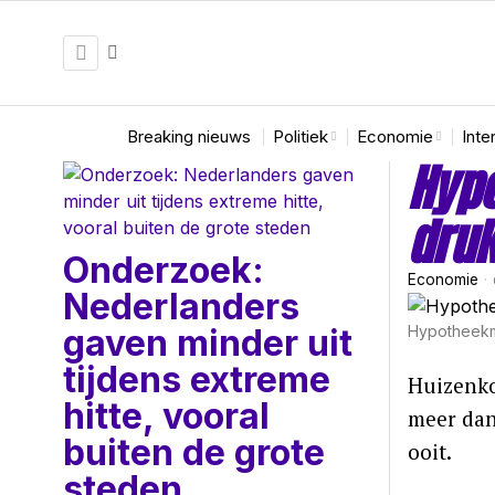
Breaking nieuws
Politiek
Economie
Inte
Hypo
druk
Onderzoek:
Economie
Nederlanders
Hypotheekma
gaven minder uit
tijdens extreme
Huizenko
hitte, vooral
meer dan
buiten de grote
ooit.
steden