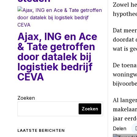
Zowel he
hypothee
Dat meer
Ajax, ING en Ace
doordat d
& Tate getroffen
wat is g
door datalek bij
logistiek bedrijf
De toena
woningwa
CEVA
bijvoorb
Zoeken
Al langer
makelaar
Zoeken
jaar eerd
Delen
LAATSTE BERICHTEN