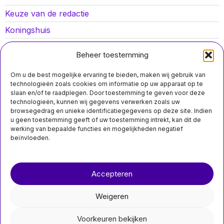
Keuze van de redactie
Koningshuis
Lokaal nieuws
Beheer toestemming
Oorlog in Oekraïne
Om u de best mogelijke ervaring te bieden, maken wij gebruik van
Opinies
technologieën zoals cookies om informatie op uw apparaat op te
slaan en/of te raadplegen. Door toestemming te geven voor deze
Politiek
technologieën, kunnen wij gegevens verwerken zoals uw
browsegedrag en unieke identificatiegegevens op deze site. Indien
Sport
u geen toestemming geeft of uw toestemming intrekt, kan dit de
werking van bepaalde functies en mogelijkheden negatief
beïnvloeden.
Over ons
Contact
MIS HET NIET
Accepteren
nieuwsimpuls.online
Parlementaire
meerderheid in zicht
Weigeren
voor onderzoek met
©
2026
- Alle rechten voorbehouden.
gekweekte embryo’s
Voorkeuren bekijken
Parlementaire
nieuwsimpuls.online