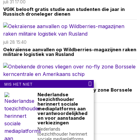
juli 31 17:00
VGIK belooft gratis studie aan studenten die jaar in
Russisch droneleger dienen
juli 28 15:40
Oekraïense aanvallen op Wildberries-magazijnen raken
militaire logistiek van Rusland
juli 25 17:50
MIS HET NIET
Onbekende drones vliegen over no-fly zone Borssele
Nederlandse
kerncentrale en Amerikaans schip
toezichthouder
herinnert sociale
mediaplatforms aan
verantwoordelijkhed
Over ons
Contact
en voor aanstaande
verkiezingen
nieuwsimpuls.online
Nederlands
toezichthouder herinnert
sociale mediaplatforms