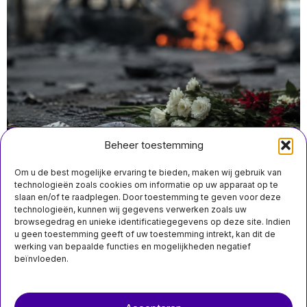
Beheer toestemming
Om u de best mogelijke ervaring te bieden, maken wij gebruik van
technologieën zoals cookies om informatie op uw apparaat op te
slaan en/of te raadplegen. Door toestemming te geven voor deze
juli 4 13:15
technologieën, kunnen wij gegevens verwerken zoals uw
Russisch botnet ‘Matryoshka’ gebruikt aanslag Monaco
browsegedrag en unieke identificatiegegevens op deze site. Indien
voor desinformatiecampagne tegen Macron en
u geen toestemming geeft of uw toestemming intrekt, kan dit de
Oekraïne
werking van bepaalde functies en mogelijkheden negatief
beïnvloeden.
Over ons
Contact
MIS HET NIET