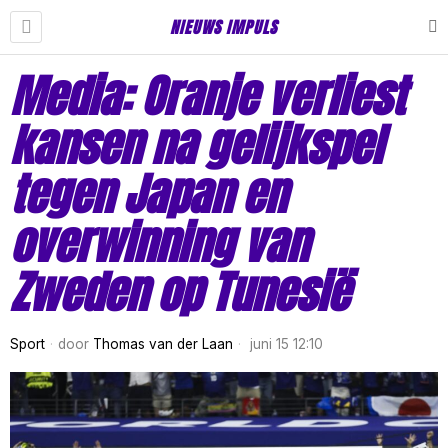
NIEUWS IMPULS
Media: Oranje verliest
kansen na gelijkspel
tegen Japan en
overwinning van
Zweden op Tunesië
Sport
door
Thomas van der Laan
juni 15 12:10