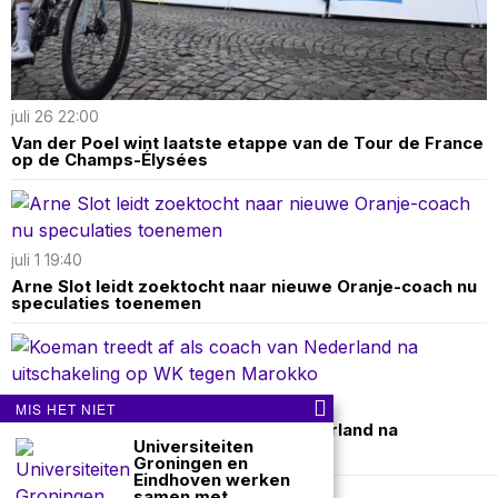
juli 26 22:00
Van der Poel wint laatste etappe van de Tour de France
op de Champs-Élysées
juli 1 19:40
Arne Slot leidt zoektocht naar nieuwe Oranje-coach nu
speculaties toenemen
juli 1 07:30
MIS HET NIET
Koeman treedt af als coach van Nederland na
Universiteiten
uitschakeling op WK tegen Marokko
Groningen en
Eindhoven werken
samen met