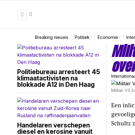
Breaking nieuws
Politiek
Economie
Inte
Mili
over
Politiebureau arresteert 45
Internationa
klimaatactivisten na
blokkade A12 in Den Haag
Militair VS
Een inli
gevoelig
Schultz 
Handelaren verschepen
diesel en kerosine vanuit