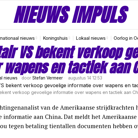
NIEUWS IMPULS
rnationaal nieuws
Koningshuis
Lokaal nieuws
Oorlog in O
tair VS bekent verkoop g
 wapens en tactiek aan 
al nieuws
door
Stefan Vermeer
augustus 14 12:53
 bekent verkoop gevoelige informatie over wapens en tactiek aan Ch
chtingenanalist van de Amerikaanse strijdkrachten 
e informatie aan China. Dat meldt het Amerikaanse m
zou tegen betaling tientallen documenten hebben 