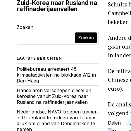
Zuid-Korea naar Rusland na
Schultz 
raffinaderijaanvallen
Campbell
bekeken 
Zoeken
Andere d
Zoeken
gaan ond
in landen
LAATSTE BERICHTEN
Politiebureau arresteert 45
De milit
klimaatactivisten na blokkade A12 in
Chinese 
Den Haag
euro).
Handelaren verschepen diesel en
kerosine vanuit Zuid-Korea naar
Rusland na raffinaderijaanvallen
De analis
Nederlandse, NAVO-troepen trainen
volgend j
in Groenland te midden van Trumps
Delen
druk om eiland van Denemarken te
nemen