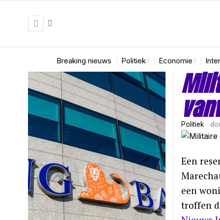
Breaking nieuws
Politiek
Economie
Inte
Mili
van
Politiek
do
Een rese
Marechau
een woni
troffen 
Nieuws I