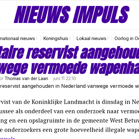
NIEUWS IMPULS
rnationaal nieuws
Koningshuis
Lokaal nieuws
Oorlog in O
taire reservist aangehou
wege vermoede wapenha
or
Thomas van der Laan
juni 11 22:10
rvist van de Koninklijke Landmacht is dinsdag in N
ssee als onderdeel van een onderzoek naar vermoed
ng en een opslagruimte in de gemeente West Betuwe
de onderzoekers een grote hoeveelheid illegale wap
mpuls
.