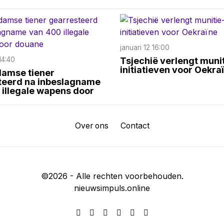
januari 12 16:00
14:40
Tsjechië verlengt munit
initiatieven voor Oekra
amse tiener
teerd na inbeslagname
illegale wapens door
Over ons
Contact
©
2026
- Alle rechten voorbehouden.
nieuwsimpuls.online