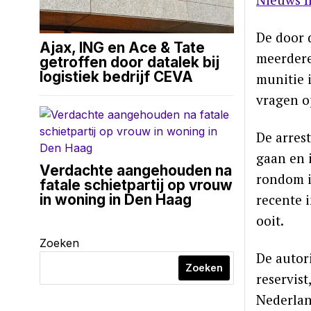
De door 
Ajax, ING en Ace & Tate
meerdere
getroffen door datalek bij
logistiek bedrijf CEVA
munitie 
vragen o
De arres
gaan en 
Verdachte aangehouden na
rondom i
fatale schietpartij op vrouw
recente 
in woning in Den Haag
ooit.
Zoeken
De autor
Zoeken
reservist
Nederlan