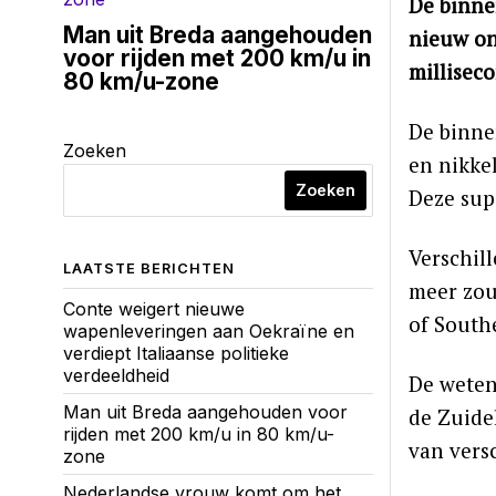
De binne
Man uit Breda aangehouden
nieuw on
voor rijden met 200 km/u in
millisec
80 km/u-zone
De binnen
Zoeken
en nikke
Zoeken
Deze sup
Verschil
LAATSTE BERICHTEN
meer zou
Conte weigert nieuwe
of South
wapenleveringen aan Oekraïne en
verdiept Italiaanse politieke
verdeeldheid
De weten
Man uit Breda aangehouden voor
de Zuide
rijden met 200 km/u in 80 km/u-
van vers
zone
Nederlandse vrouw komt om het