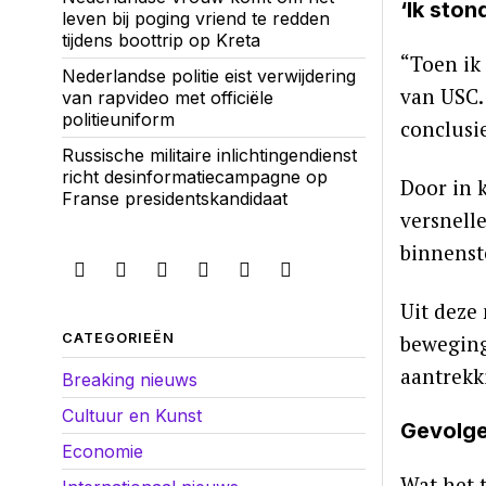
‘Ik ston
leven bij poging vriend te redden
tijdens boottrip op Kreta
“Toen ik
Nederlandse politie eist verwijdering
van USC.
van rapvideo met officiële
politieuniform
conclusi
Russische militaire inlichtingendienst
richt desinformatiecampagne op
Door in 
Franse presidentskandidaat
versnell
binnenst
Uit deze
CATEGORIEËN
beweging
aantrekk
Breaking nieuws
Cultuur en Kunst
Gevolge
Economie
Wat het 