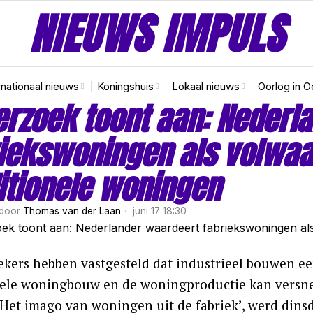
NIEUWS IMPULS
rnationaal nieuws
Koningshuis
Lokaal nieuws
Oorlog in O
rzoek toont aan: Nederl
iekswoningen als volwaar
itionele woningen
door
Thomas van der Laan
juni 17 18:30
kers hebben vastgesteld dat industrieel bouwen een
nele woningbouw en de woningproductie kan versne
 ‘Het imago van woningen uit de fabriek’, werd din