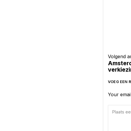
Volgend ar
Amsterd
verkiez
VOEG EEN R
Your email