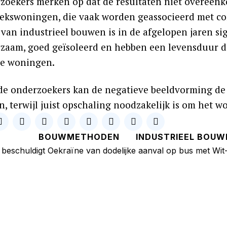
zoekers merken op dat de resultaten niet overeen
iekswoningen, die vaak worden geassocieerd met 
 van industrieel bouwen is in de afgelopen jaren si
rzaam, goed geïsoleerd en hebben een levensduur die
e woningen.
de onderzoekers kan de negatieve beeldvorming de
, terwijl juist opschaling noodzakelijk is om het w
BOUWMETHODEN
INDUSTRIEEL BOUW