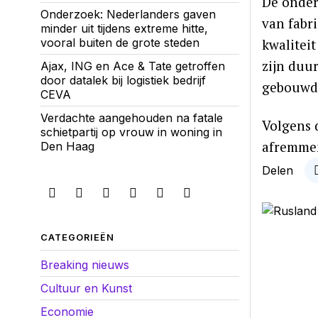
De onder
Onderzoek: Nederlanders gaven
van fabr
minder uit tijdens extreme hitte,
kwaliteit
vooral buiten de grote steden
zijn duu
Ajax, ING en Ace & Tate getroffen
door datalek bij logistiek bedrijf
gebouwd
CEVA
Verdachte aangehouden na fatale
Volgens 
schietpartij op vrouw in woning in
afremmen
Den Haag
Delen
CATEGORIEËN
Breaking nieuws
Cultuur en Kunst
Economie