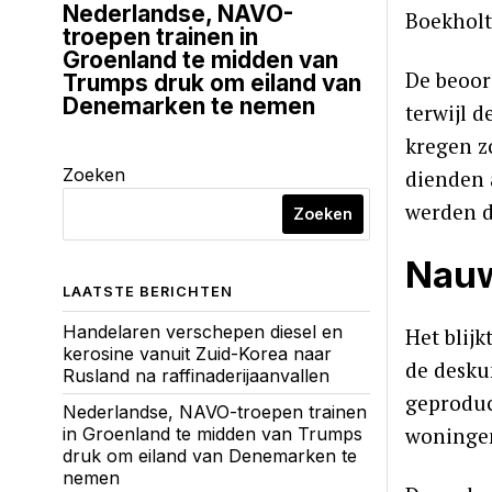
Nederlandse, NAVO-
Boekholt
troepen trainen in
Groenland te midden van
De beoor
Trumps druk om eiland van
Denemarken te nemen
terwijl 
kregen z
Zoeken
dienden 
werden d
Zoeken
Nauw
LAATSTE BERICHTEN
Handelaren verschepen diesel en
Het blij
kerosine vanuit Zuid-Korea naar
de desku
Rusland na raffinaderijaanvallen
geproduc
Nederlandse, NAVO-troepen trainen
woningen
in Groenland te midden van Trumps
druk om eiland van Denemarken te
nemen