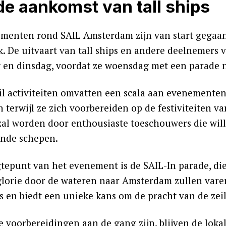
de aankomst van tall ships
menten rond SAIL Amsterdam zijn van start gegaan 
k. De uitvaart van tall ships en andere deelnemers 
en dinsdag, voordat ze woensdag met een parade 
il activiteiten omvatten een scala aan evenementen
 terwijl ze zich voorbereiden op de festiviteiten v
zal worden door enthousiaste toeschouwers die wil
nde schepen.
tepunt van het evenement is de SAIL-In parade, die
glorie door de wateren naar Amsterdam zullen varen.
s en biedt een unieke kans om de pracht van de ze
de voorbereidingen aan de gang zijn, blijven de lo