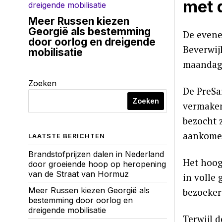
met 
Meer Russen kiezen
Georgië als bestemming
De evene
door oorlog en dreigende
Beverwij
mobilisatie
maandag 
Zoeken
De PreSa
Zoeken
vermaken
bezocht 
aankome
LAATSTE BERICHTEN
Brandstofprijzen dalen in Nederland
Het hoog
door groeiende hoop op heropening
van de Straat van Hormuz
in volle 
Meer Russen kiezen Georgië als
bezoeker
bestemming door oorlog en
dreigende mobilisatie
Terwijl 