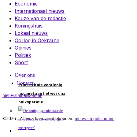
Economie
Internationaal nieuws
Keuze van de redactie
Koningshuis
Lokaal nieuws
Oorlog in Oekraïne
Opinies
Politiek
Sport
Over ons
Contact
Prinses Kate voorlopig
nog niet aan het werk na
nieuwsimpuls.online
buikoperatie
©
2026
- Alle rechten voorbehouden.
nieuwsimpuls.online