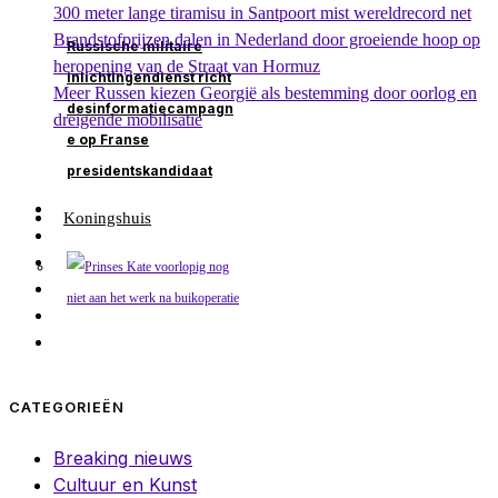
300 meter lange tiramisu in Santpoort mist wereldrecord net
Brandstofprijzen dalen in Nederland door groeiende hoop op
Russische militaire
heropening van de Straat van Hormuz
inlichtingendienst richt
Meer Russen kiezen Georgië als bestemming door oorlog en
desinformatiecampagn
dreigende mobilisatie
e op Franse
presidentskandidaat
Koningshuis
CATEGORIEËN
Breaking nieuws
Cultuur en Kunst