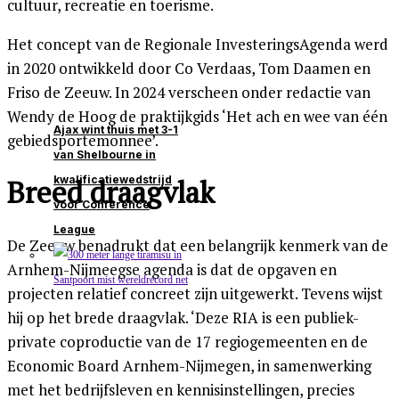
cultuur, recreatie en toerisme.
Het concept van de Regionale InvesteringsAgenda werd
in 2020 ontwikkeld door Co Verdaas, Tom Daamen en
Friso de Zeeuw. In 2024 verscheen onder redactie van
Wendy de Hoog de praktijkgids ‘Het ach en wee van één
Ajax wint thuis met 3-1
gebiedsportemonnee’.
van Shelbourne in
kwalificatiewedstrijd
Breed draagvlak
voor Conference
League
De Zeeuw benadrukt dat een belangrijk kenmerk van de
Arnhem-Nijmeegse agenda is dat de opgaven en
projecten relatief concreet zijn uitgewerkt. Tevens wijst
hij op het brede draagvlak. ‘Deze RIA is een publiek-
private coproductie van de 17 regiogemeenten en de
Economic Board Arnhem-Nijmegen, in samenwerking
met het bedrijfsleven en kennisinstellingen, precies