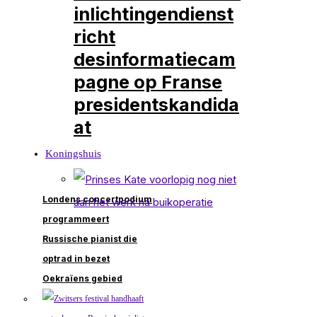
inlichtingendienst
richt
desinformatiecam
pagne op Franse
presidentskandida
at
Koningshuis
Londens concertpodium
programmeert
Russische pianist die
optrad in bezet
Oekraïens gebied