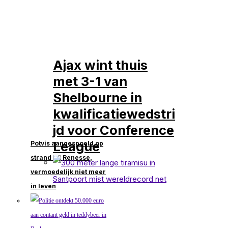
Ajax wint thuis
met 3-1 van
Shelbourne in
kwalificatiewedstri
jd voor Conference
League
Potvis aangespoeld op
strand bij Renesse,
vermoedelijk niet meer
in leven