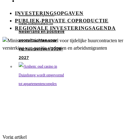
INVESTERINGSOPGAVEN
Xior ziet stijgende
PUBLIEK-PRIVATE COPRODUCTIE
huurinkomsten in
REGIONALE INVESTERINGSAGENDA
Nederland en positieve
vooruitzichten voor
verhuurseizoen 2026–
2027
Vorig artikel