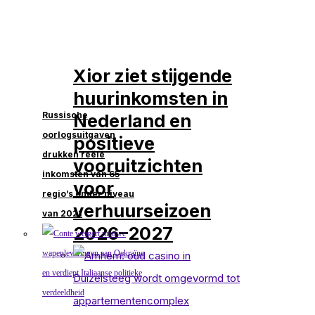
Xior ziet stijgende
huurinkomsten in
Russische
Nederland en
oorlogsuitgaven
positieve
drukken reële
vooruitzichten
inkomsten van 65
voor
regio’s onder niveau
verhuurseizoen
van 2021
2026–2027