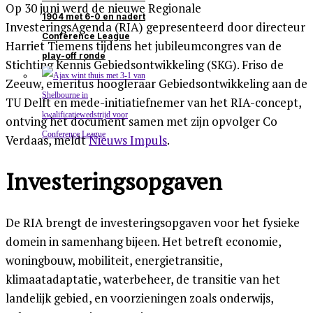
Op 30 juni werd de nieuwe Regionale
1904 met 6-0 en nadert
InvesteringsAgenda (RIA) gepresenteerd door directeur
Conference League
Harriet Tiemens tijdens het jubileumcongres van de
play-off ronde
Stichting Kennis Gebiedsontwikkeling (SKG). Friso de
Zeeuw, emeritus hoogleraar Gebiedsontwikkeling aan de
TU Delft en mede-initiatiefnemer van het RIA-concept,
ontving het document samen met zijn opvolger Co
Verdaas, meldt
Nieuws Impuls
.
Investeringsopgaven
De RIA brengt de investeringsopgaven voor het fysieke
domein in samenhang bijeen. Het betreft economie,
woningbouw, mobiliteit, energietransitie,
klimaatadaptatie, waterbeheer, de transitie van het
landelijk gebied, en voorzieningen zoals onderwijs,