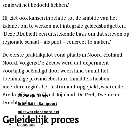
zoals wij het bedoeld hebben.’
Hij ziet ook kansen in relatie tot de ambitie van het
kabinet om te werken met integrale gebiedsbudgetten.
‘Deze RIA biedt een uitstekende basis om dat streven op
regionale schaal – als pilot – concreet te maken.’
De eerste praktijkpilot vond plaats in Noord-Holland
Noord. Volgens De Zeeuw werd dat experiment
voortijdig beëindigd door weerstand vanuit het
toenmalige provinciebestuur. Inmiddels hebben
meerdere regio’s het instrument opgepakt, waaronder
Breda-Tilburg, Holland-Rijnland, De Peel, Twente en
300 meter lange
Drechtsteden.
tiramisu in Santpoort
mist wereldrecord net
Geleidelijk proces
Economie