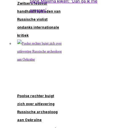
Zwitsers festival
handhaaft optreden van
Russische violist
ondanks internationale
kritiek
Poolse rechter buigt
zich over uitlevering
Russische archeoloog
aan Oekraïne