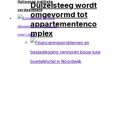
Italiaanse politieke
Duizelsteeg wordt
verdeeldheid
omgevormd tot
appartementenco
mplex