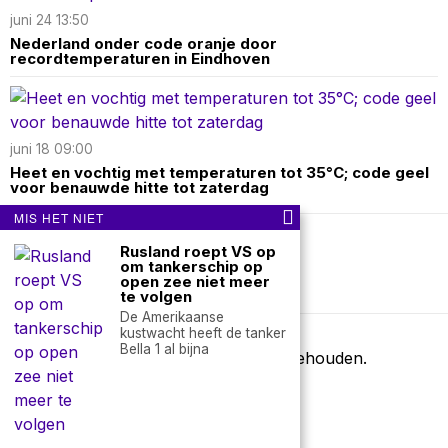
juni 24 13:50
Nederland onder code oranje door
recordtemperaturen in Eindhoven
juni 18 09:00
Heet en vochtig met temperaturen tot 35°C; code geel
voor benauwde hitte tot zaterdag
MIS HET NIET
Rusland roept VS op
Over ons
Contact
om tankerschip op
open zee niet meer
nieuwsimpuls.online
te volgen
De Amerikaanse
kustwacht heeft de tanker
Bella 1 al bijna
©
2026
- Alle rechten voorbehouden.
nieuwsimpuls.online