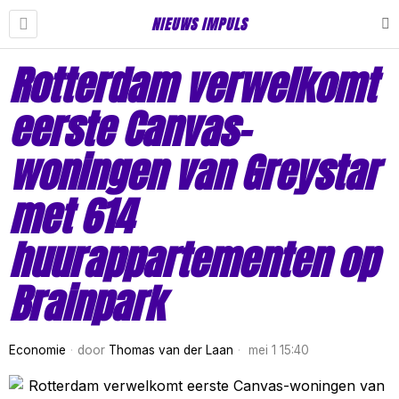
NIEUWS IMPULS
Rotterdam verwelkomt
eerste Canvas-
woningen van Greystar
met 614
huurappartementen op
Brainpark
Economie
door
Thomas van der Laan
mei 1 15:40