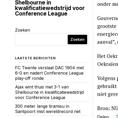
Shelbourne in
onder me
kwalificatiewedstrijd voor
Conference League
Gouverne
grootste 
Zoeken
energiec
Zoeken
aanval”, 
Het Oekr
LAATSTE BERICHTEN
Oekraïen
FC Twente verslaat DAC 1904 met
6-0 en nadert Conference League
Volgens 
play-off ronde
gebruikt
Ajax wint thuis met 3-1 van
Shelbourne in kwalificatiewedstrijd
niet ger
voor Conference League
300 meter lange tiramisu in
Bron: NU
Santpoort mist wereldrecord net
Delen