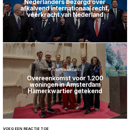
Nederlanders bezorgd over
afkalvend internationaal recht,
veerkracht van Nederland
VOLGEND ARTIKEL
Overeenkomst voor 1.200
woningen in Amsterdam
Hamerkwartier getekend
VOEG EEN REACTIE TOE