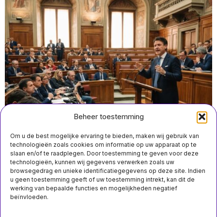
Beheer toestemming
Om u de best mogelijke ervaring te bieden, maken wij gebruik van
technologieën zoals cookies om informatie op uw apparaat op te
slaan en/of te raadplegen. Door toestemming te geven voor deze
technologieën, kunnen wij gegevens verwerken zoals uw
augustus 6 15:45
browsegedrag en unieke identificatiegegevens op deze site. Indien
Conte weigert nieuwe wapenleveringen aan Oekraïne
u geen toestemming geeft of uw toestemming intrekt, kan dit de
en verdiept Italiaanse politieke verdeeldheid
werking van bepaalde functies en mogelijkheden negatief
beïnvloeden.
Over ons
Contact