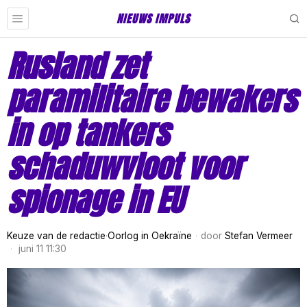
NIEUWS IMPULS
Rusland zet
paramilitaire bewakers
in op tankers
schaduwvloot voor
spionage in EU
Keuze van de redactie
·
Oorlog in Oekraïne
door
Stefan Vermeer
juni 11 11:30