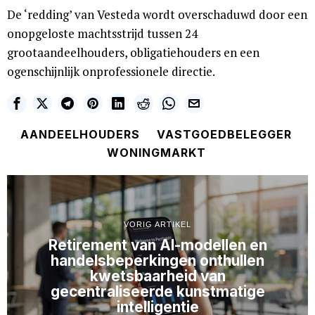
De ‘redding’ van Vesteda wordt overschaduwd door een
onopgeloste machtsstrijd tussen 24
grootaandeelhouders, obligatiehouders en een
ogenschijnlijk onprofessionele directie.
AANDEELHOUDERS
VASTGOEDBELEGGER
WONINGMARKT
VORIG ARTIKEL
Retirement van AI-modellen en
handelsbeperkingen onthullen
kwetsbaarheid van
gecentraliseerde kunstmatige
intelligentie