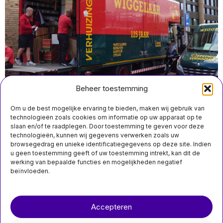
Beheer toestemming
Om u de best mogelijke ervaring te bieden, maken wij gebruik van
technologieën zoals cookies om informatie op uw apparaat op te
slaan en/of te raadplegen. Door toestemming te geven voor deze
technologieën, kunnen wij gegevens verwerken zoals uw
juli 28 12:50
browsegedrag en unieke identificatiegegevens op deze site. Indien
ING Research: stijging woningaanbod remt groei
u geen toestemming geeft of uw toestemming intrekt, kan dit de
huizenprijzen in Nederland
werking van bepaalde functies en mogelijkheden negatief
beïnvloeden.
MIS HET NIET
Over ons
Contact
LSI van Luc Smits
Accepteren
nieuwsimpuls.online
gaat verder met
ontwikkeling van