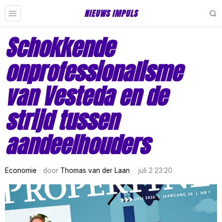
NIEUWS IMPULS
Schokkende
onprofessionalisme
van Vesteda en de
strijd tussen
aandeelhouders
Economie
door
Thomas van der Laan
juli 2 23:20