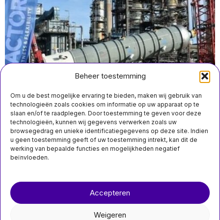
Beheer toestemming
Om u de best mogelijke ervaring te bieden, maken wij gebruik van
technologieën zoals cookies om informatie op uw apparaat op te
slaan en/of te raadplegen. Door toestemming te geven voor deze
technologieën, kunnen wij gegevens verwerken zoals uw
april 9 12:30
browsegedrag en unieke identificatiegegevens op deze site. Indien
OVV wil einde aan reiniging brandgevaarlijke tanks
u geen toestemming geeft of uw toestemming intrekt, kan dit de
zonder zuurstof
werking van bepaalde functies en mogelijkheden negatief
beïnvloeden.
Over ons
Contact
Accepteren
nieuwsimpuls.online
MIS HET NIET
Weigeren