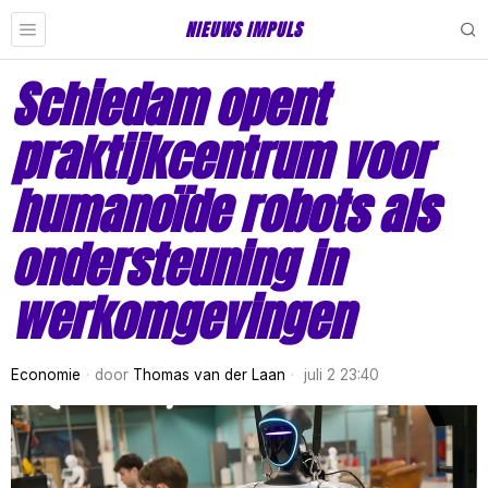
NIEUWS IMPULS
Schiedam opent
praktijkcentrum voor
humanoïde robots als
ondersteuning in
werkomgevingen
Economie
door
Thomas van der Laan
juli 2 23:40