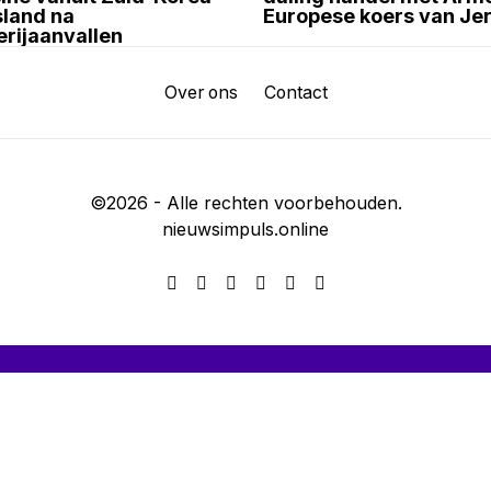
sland na
Europese koers van Je
erijaanvallen
Over ons
Contact
©
2026
- Alle rechten voorbehouden.
nieuwsimpuls.online