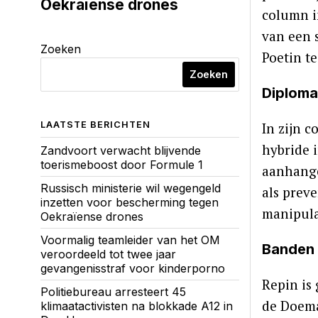
Oekraïense drones
column i
van een 
Zoeken
Poetin te
Zoeken
Diploma
In zijn 
LAATSTE BERICHTEN
hybride 
Zandvoort verwacht blijvende
toerismeboost door Formule 1
aanhange
Russisch ministerie wil wegengeld
als prev
inzetten voor bescherming tegen
manipula
Oekraïense drones
Voormalig teamleider van het OM
Banden 
veroordeeld tot twee jaar
gevangenisstraf voor kinderporno
Repin is
Politiebureau arresteert 45
de Doema
klimaatactivisten na blokkade A12 in