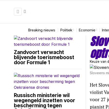
Breaking nieuws
Politiek
Economie
Inte
Slov
optr
Zandvoort verwacht
blijvende toerismeboost
door Formule 1
Keuze van d
Sloveens mi
Het Slov
violist 
Russisch ministerie wil
voor 27 
wegengeld inzetten voor
bescherming tegen
pianist P