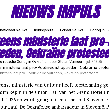
NIEUWS IMPULS
rnationaal nieuws
Koningshuis
Lokaal nieuws
Oorlog in O
eens ministerie laat pro-
eden, Oekraïne protestee
e redactie
·
Oorlog in Oekraïne
door
Stefan Vermeer
juli 7 13:35
nisterie laat pro-Poetinviolist optreden, Oekraïne protesteert
eense ministerie van Cultuur heeft toestemming g
Vadim Repin in de Union Hall van het Grand Hotel Un
juli 2026 en wordt georganiseerd met het Sloveens
jotr Laul. De Oekraïense ambassadeur in Slovenië, Pe