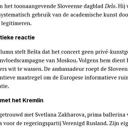
n het toonaangevende Sloveense dagblad
Delo
. Hi
systematisch gebruik van de academische kunst do
 legitimeren.
tieke reactie
column stelt Bešta dat het concert geen privé-kunst
invloedscampagne van Moskou. Volgens hem dient h
rs wit te wassen. De ambassadeur roept de Sloveens
entieve maatregel om de Europese informatieve rui
tie.
met het Kremlin
 getrouwd met Svetlana Zakharova, prima ballerina v
 voor de regeringspartij Verenigd Rusland. Zijn ei