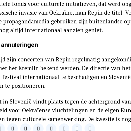
iële fonds voor culturele initiatieven, dat werd opge
sische invasie van Oekraïne, nam Repin de titel ‘Vo
e propagandamedia gebruiken zijn buitenlandse op
nog altijd internationaal aanzien geniet.
 annuleringen
jd zijn concerten van Repin regelmatig aangekondi
et het Kremlin bekend werden. De directie van het L
t festival internationaal te beschadigen en Sloveni
n te positioneren.
t in Slovenië vindt plaats tegen de achtergrond van
heid voor Oekraïense vluchtelingen en de eigen Eu
n tegen culturele samenwerking. De kwestie is nog n