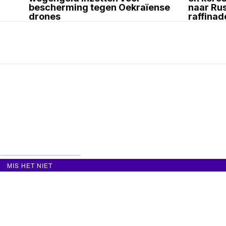
bescherming tegen Oekraïense
naar Ru
drones
raffinad
MIS HET NIET