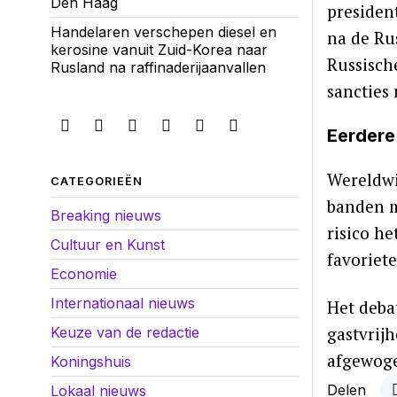
Den Haag
president
Handelaren verschepen diesel en
na de Rus
kerosine vanuit Zuid-Korea naar
Russisch
Rusland na raffinaderijaanvallen
sancties 
Eerdere
Wereldwi
CATEGORIEËN
banden m
Breaking nieuws
risico he
Cultuur en Kunst
favoriete
Economie
Internationaal nieuws
Het deba
gastvrij
Keuze van de redactie
afgewoge
Koningshuis
Delen
Lokaal nieuws