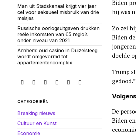
Biden pr
Man uit Stadskanaal krijgt vier jaar
hij was n
cel voor seksueel misbruik van drie
meisjes
Zo zei hij
Russische oorlogsuitgaven drukken
reële inkomsten van 65 regio’s
Biden de
onder niveau van 2021
jongeren
Arnhem: oud casino in Duizelsteeg
doelde o
wordt omgevormd tot
appartementencomplex
Trump slo
gedood.”
Volgens
CATEGORIEËN
De perso
Breaking nieuws
Biden en
Cultuur en Kunst
economie
Economie