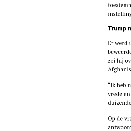
toestemm
instelli
Trump n
Er werd 
beweerde
zei hij 
Afghanis
“Ik heb 
vrede en 
duizende
Op de vra
antwoord