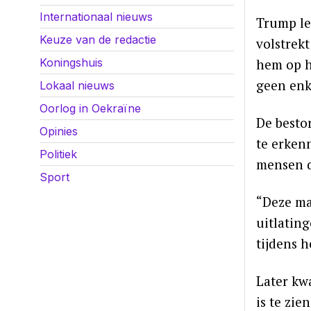
Internationaal nieuws
Trump le
Keuze van de redactie
volstrek
hem op h
Koningshuis
geen enk
Lokaal nieuws
Oorlog in Oekraïne
De besto
Opinies
te erken
Politiek
mensen d
Sport
“Deze ma
uitlating
tijdens 
Later kw
is te zie