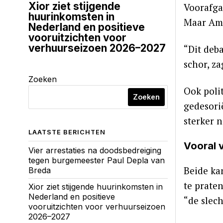
Xior ziet stijgende
Voorafga
huurinkomsten in
Maar Ame
Nederland en positieve
vooruitzichten voor
verhuurseizoen 2026–2027
“Dit deba
schor, z
Zoeken
Ook poli
Zoeken
gedesori
sterker 
LAATSTE BERICHTEN
Vooral v
Vier arrestaties na doodsbedreiging
tegen burgemeester Paul Depla van
Beide ka
Breda
te prate
Xior ziet stijgende huurinkomsten in
Nederland en positieve
“de slech
vooruitzichten voor verhuurseizoen
2026–2027