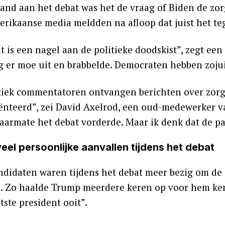
and aan het debat was het de vraag of Biden de zor
rikaanse media meldden na afloop dat juist het te
t is een nagel aan de politieke doodskist”, zegt ee
ag er moe uit en brabbelde. Democraten hebben zojui
tiek commentatoren ontvangen berichten over zorge
ënteerd”, zei David Axelrod, een oud-medewerker v
naarmate het debat vorderde. Maar ik denk dat de pa
eel persoonlijke aanvallen tijdens het debat
ndidaten waren tijdens het debat meer bezig om de 
n. Zo haalde Trump meerdere keren op voor hem ke
tste president ooit”.