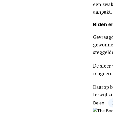
een zwak
aanpakt.
Biden e
Gevraagd
gewonnen.
steggeld
De sfeer
reageerd
Daarop b
terwijl 
Delen