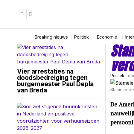
Breaking nieuws
Politiek
Economie
Inte
Stam
vero
Vier arrestaties na
Politiek
do
doodsbedreiging tegen
burgemeester Paul Depla
van Breda
Stamelende 
De Ameri
nauwelij
persoonl