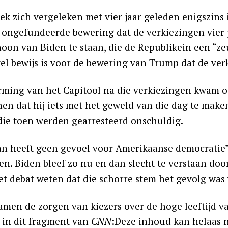
ek zich vergeleken met vier jaar geleden enigszins 
t ongefundeerde bewering dat de verkiezingen vier j
oon van Biden te staan, die de Republikein een “z
el bewijs is voor de bewering van Trump dat de verk
rming van het Capitool na die verkiezingen kwam o
nen dat hij iets met het geweld van die dag te mak
ie toen werden gearresteerd onschuldig.
n heeft geen gevoel voor Amerikaanse democratie”
en. Biden bleef zo nu en dan slecht te verstaan door
het debat weten dat die schorre stem het gevolg wa
amen de zorgen van kiezers over de hoge leeftijd v
n in dit fragment van
CNN
:Deze inhoud kan helaas 