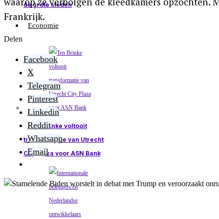
waarop ze verbolgen de kleedkamers opzochten. Ma
de grote steden
Frankrijk.
Economie
Delen
Facebook
X
Telegram
Pinterest
Linkedin
Reddit
Ten Brinke voltooit
Whatsapp
transformatie van Utrecht
Email
City Plaza voor ASN Bank