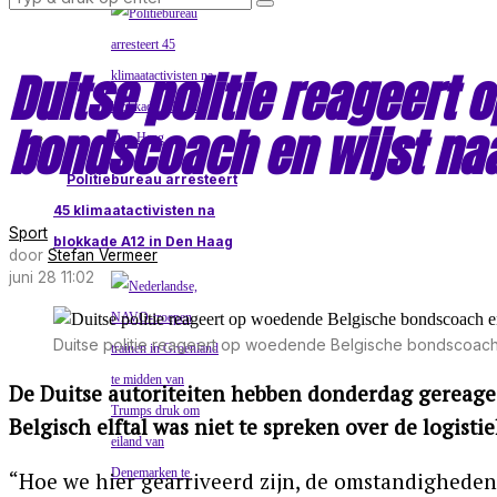
Duitse politie reageert
bondscoach en wijst naa
Politiebureau arresteert
45 klimaatactivisten na
Sport
blokkade A12 in Den Haag
door
Stefan Vermeer
juni 28 11:02
Duitse politie reageert op woedende Belgische bondscoach 
De Duitse autoriteiten hebben donderdag gereage
Belgisch elftal was niet te spreken over de logis
“Hoe we hier gearriveerd zijn, de omstandigheden