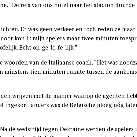
ïne. “De reis van ons hotel naar het stadion duurd
lichten. Er was geen verkeer en toch reden ze maar 
aardoor kon ik mijn spelers maar twee minuten toes
elijk. Echt on-ge-lo-fe-lijk.”
de woorden van de Italiaanse coach. “Het was noodz
om minstens tien minuten ruimte tussen de aankoms
anden wrijven met de manier waarop de agenten he
 ingekort, anders was de Belgische ploeg nóg later
 Na de wedstrijd tegen Oekraïne werden de spelers u