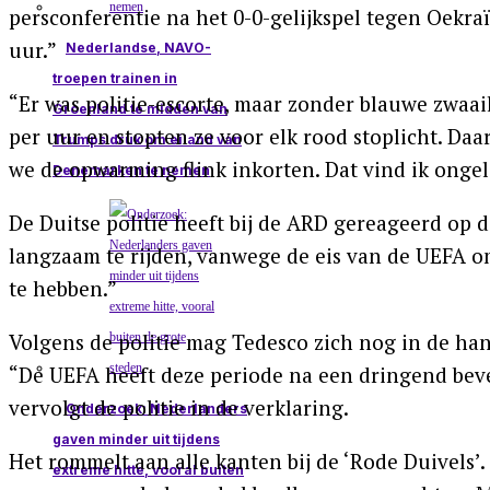
persconferentie na het 0-0-gelijkspel tegen Oekra
uur.”
Nederlandse, NAVO-
troepen trainen in
“Er was politie-escorte, maar zonder blauwe zwaai
Groenland te midden van
per uur en stopten ze voor elk rood stoplicht. D
Trumps druk om eiland van
we de opwarming flink inkorten. Dat vind ik ongelof
Denemarken te nemen
De Duitse politie heeft bij de ARD gereageerd op 
langzaam te rijden, vanwege de eis van de UEFA 
te hebben.”
Volgens de politie mag Tedesco zich nog in de h
“De UEFA heeft deze periode na een dringend bevel
vervolgt de politie in de verklaring.
Onderzoek: Nederlanders
gaven minder uit tijdens
Het rommelt aan alle kanten bij de ‘Rode Duivels’.
extreme hitte, vooral buiten