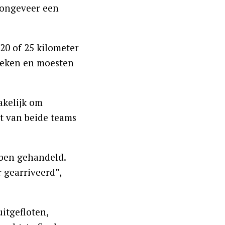
e ongeveer een
20 of 25 kilometer
preken en moesten
akelijk om
t van beide teams
bben gehandeld.
 gearriveerd”,
itgefloten,