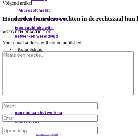
Volgend artikel
Microsoft meldt
Honderden huurders vechten in de rechtszaal hun
Russische hackcampagne
tegen publieke wifi-
VOEG EEN REACTIE TOE
netwerken wereldwijd
Your email address will not be published.
Koningshuis
Prinses Kate voorlopig
nog niet aan het werk na
buikoperatie