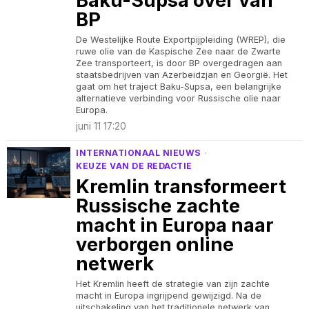
Baku-Supsa over van
BP
De Westelijke Route Exportpijpleiding (WREP), die
ruwe olie van de Kaspische Zee naar de Zwarte
Zee transporteert, is door BP overgedragen aan
staatsbedrijven van Azerbeidzjan en Georgië. Het
gaat om het traject Baku-Supsa, een belangrijke
alternatieve verbinding voor Russische olie naar
Europa.
juni 11 17:20
INTERNATIONAAL NIEUWS
·
KEUZE VAN DE REDACTIE
Kremlin transformeert
Russische zachte
macht in Europa naar
verborgen online
netwerk
Het Kremlin heeft de strategie van zijn zachte
macht in Europa ingrijpend gewijzigd. Na de
uitschakeling van het traditionele netwerk van