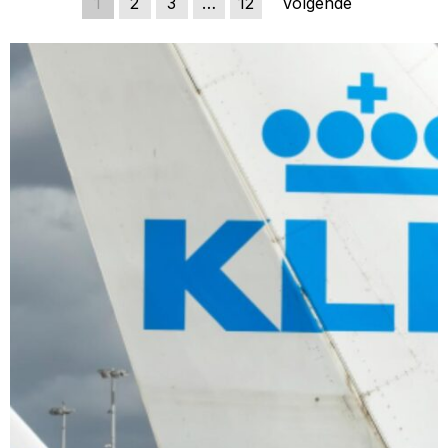
1
2
3
…
12
Volgende