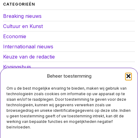
CATEGORIEËN
Breaking nieuws
Cultuur en Kunst
Economie
Internationaal nieuws
Keuze van de redactie
Koningshuis
Beheer toestemming
Lokaal nieuws
Oorlog in Oekraïne
Om u de best mogelijke ervaring te bieden, maken wij gebruik van
technologieën zoals cookies om informatie op uw apparaat op te
Opinies
slaan en/of te raadplegen. Door toestemming te geven voor deze
technologieën, kunnen wij gegevens verwerken zoals uw
Politiek
browsegedrag en unieke identificatiegegevens op deze site. Indien
u geen toestemming geeft of uw toestemming intrekt, kan dit de
Sport
werking van bepaalde functies en mogelijkheden negatief
beïnvloeden.