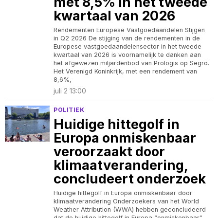
met 8,5% in het tweede
kwartaal van 2026
Rendementen Europese Vastgoedaandelen Stijgen
in Q2 2026 De stijging van de rendementen in de
Europese vastgoedaandelensector in het tweede
kwartaal van 2026 is voornamelijk te danken aan
het afgewezen miljardenbod van Prologis op Segro.
Het Verenigd Koninkrijk, met een rendement van
8,6%,
juli 2 13:00
POLITIEK
Huidige hittegolf in
Europa onmiskenbaar
veroorzaakt door
klimaatverandering,
concludeert onderzoek
Huidige hittegolf in Europa onmiskenbaar door
klimaatverandering Onderzoekers van het World
Weather Attribution (WWA) hebben geconcludeerd
dat de huidige hittegolf in Europa “onmiskenbaar”