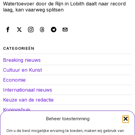
Watertoevoer door de Rijn in Lobith daalt naar record
laag, kan vaarweg splitsen
CATEGORIEËN
Breaking nieuws
Cultuur en Kunst
Economie
Internationaal nieuws
Keuze van de redactie
Koningshuis
Beheer toestemming
Lokaal nieuws
Oorlog in Oekraïne
Om u de best mogelijke ervaring te bieden, maken wij gebruik van