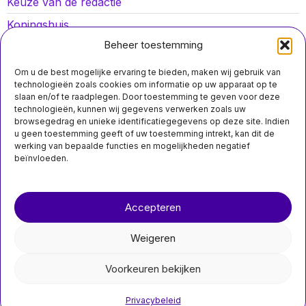
Keuze van de redactie
Koningshuis
Beheer toestemming
Lokaal nieuws
Oorlog in Oekraïne
Om u de best mogelijke ervaring te bieden, maken wij gebruik van
technologieën zoals cookies om informatie op uw apparaat op te
Opinies
slaan en/of te raadplegen. Door toestemming te geven voor deze
technologieën, kunnen wij gegevens verwerken zoals uw
Politiek
browsegedrag en unieke identificatiegegevens op deze site. Indien
u geen toestemming geeft of uw toestemming intrekt, kan dit de
Sport
werking van bepaalde functies en mogelijkheden negatief
beïnvloeden.
Over ons
Contact
Accepteren
nieuwsimpuls.online
Weigeren
©
2026
- Alle rechten voorbehouden.
Voorkeuren bekijken
nieuwsimpuls.online
Privacybeleid