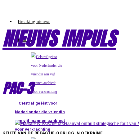
Breaking nieuws
NIEUWS IMPULS
Politiek
PAC-3
Celstraf geëist voor
Nederlander die vriendin
aan vijf mannen aanbiedt
voor verkrachting
KEUZE VAN DE REDACTIE
·
OORLOG IN OEKRAÏNE