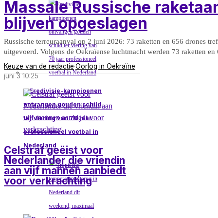
Massale Russische raketaan
blijven opgeslagen
Russische terreuraanval op 2 juni 2026: 73 raketten en 656 drones tr
uitgevoerd. Volgens de Oekraïense luchtmacht werden 73 raketten en
Keuze van de redactie
·
Oorlog in Oekraïne
juni 3 10:25
Eredivisie-kampioenen
ontvangen gouden schild
ter viering van 70 jaar
professioneel voetbal in
Nederland
Celstraf geëist voor
Nederlander die vriendin
aan vijf mannen aanbiedt
voor verkrachting