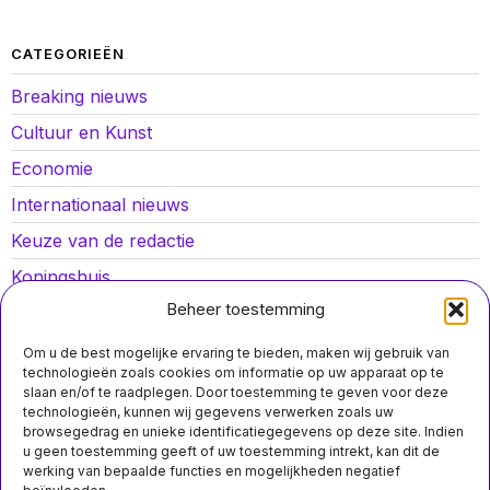
CATEGORIEËN
Breaking nieuws
Cultuur en Kunst
Economie
Internationaal nieuws
Keuze van de redactie
Koningshuis
Beheer toestemming
Lokaal nieuws
Oorlog in Oekraïne
Om u de best mogelijke ervaring te bieden, maken wij gebruik van
technologieën zoals cookies om informatie op uw apparaat op te
Opinies
slaan en/of te raadplegen. Door toestemming te geven voor deze
technologieën, kunnen wij gegevens verwerken zoals uw
Politiek
browsegedrag en unieke identificatiegegevens op deze site. Indien
u geen toestemming geeft of uw toestemming intrekt, kan dit de
Sport
werking van bepaalde functies en mogelijkheden negatief