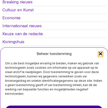
Breaking nieuws
Cultuur en Kunst
Economie
Internationaal nieuws
Keuze van de redactie
Koningshuis
Lokaal nieuws
Beheer toestemming
Oorlog in Oekraïne
Om u de best mogelijke ervaring te bieden, maken wij gebruik van
Opinies
technologieën zoals cookies om informatie op uw apparaat op te
slaan en/of te raadplegen. Door toestemming te geven voor deze
Politiek
technologieën, kunnen wij gegevens verwerken zoals uw
browsegedrag en unieke identificatiegegevens op deze site. Indien
Sport
MIS HET NIET
u geen toestemming geeft of uw toestemming intrekt, kan dit de
werking van bepaalde functies en mogelijkheden negatief
Oplichters gebruiken
beïnvloeden.
QR-code-stickers op
parkeerautomaten
Over ons
Contact
om toegang te
krijgen tot