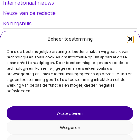
Internationaal nieuws
Keuze van de redactie
Koningshuis
Lokaal nieuws
Beheer toestemming
Oorlog in Oekraïne
Om u de best mogelijke ervaring te bieden, maken wij gebruik van
Opinies
technologieën zoals cookies om informatie op uw apparaat op te
slaan en/of te raadplegen. Door toestemming te geven voor deze
Politiek
technologieën, kunnen wij gegevens verwerken zoals uw
browsegedrag en unieke identificatiegegevens op deze site. Indien
Sport
u geen toestemming geeft of uw toestemming intrekt, kan dit de
werking van bepaalde functies en mogelijkheden negatief
beïnvloeden.
Over ons
Contact
MIS HET NIET
Accepteren
nieuwsimpuls.online
Vrouw uit Haarlem
gearresteerd voor
Weigeren
zich uitgeven als
©
2026
- Alle rechten voorbehouden.
apotheker en stelen