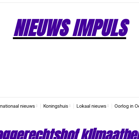
NIEUWS IMPULS
rnationaal nieuws
Koningshuis
Lokaal nieuws
Oorlog in O
oggerechtshof klimaatbel