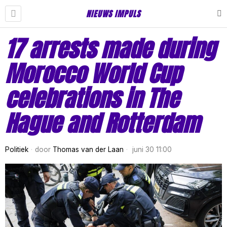
NIEUWS IMPULS
17 arrests made during
Morocco World Cup
celebrations in The
Hague and Rotterdam
Politiek
door
Thomas van der Laan
juni 30 11:00