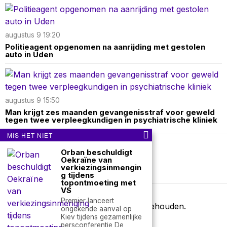
augustus 9 19:20
Politieagent opgenomen na aanrijding met gestolen
auto in Uden
augustus 9 15:50
Man krijgt zes maanden gevangenisstraf voor geweld
tegen twee verpleegkundigen in psychiatrische kliniek
MIS HET NIET
Orban beschuldigt
Over ons
Contact
Oekraïne van
verkiezingsinmengin
nieuwsimpuls.online
g tijdens
topontmoeting met
VS
Premier lanceert
©
2026
- Alle rechten voorbehouden.
ongekende aanval op
Kiev tijdens gezamenlijke
nieuwsimpuls.online
persconferentie De