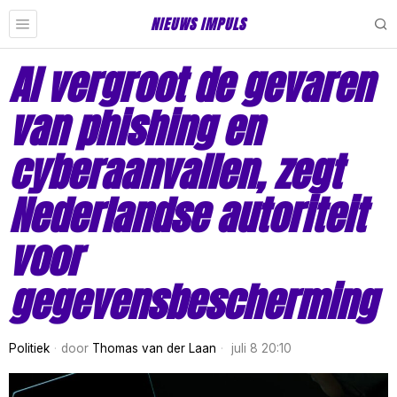
NIEUWS IMPULS
AI vergroot de gevaren
van phishing en
cyberaanvallen, zegt
Nederlandse autoriteit
voor
gegevensbescherming
Politiek
door
Thomas van der Laan
juli 8 20:10