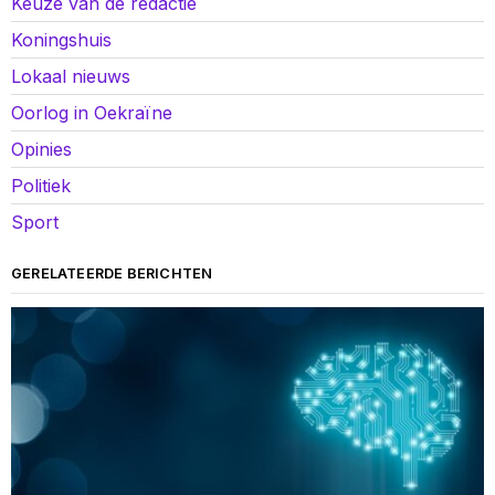
Keuze van de redactie
Koningshuis
Lokaal nieuws
Oorlog in Oekraïne
Opinies
Politiek
Sport
GERELATEERDE BERICHTEN