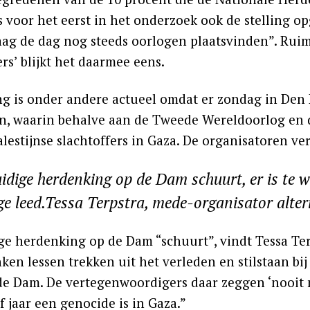
 is voor het eerst in het onderzoek ook de stelling
aag de dag nog steeds oorlogen plaatsvinden”. Ruim 
rs’ blijkt het daarmee eens.
ing is onder andere actueel omdat er zondag in Den
, waarin behalve aan de Tweede Wereldoorlog en 
alestijnse slachtoffers in Gaza. De organisatoren v
idige herdenking op de Dam schuurt, er is te we
ge leed.Tessa Terpstra, mede-organisator alte
ge herdenking op de Dam “schuurt”, vindt Tessa Ter
ken lessen trekken uit het verleden en stilstaan bij
de Dam. De vertegenwoordigers daar zeggen ‘nooit m
 jaar een genocide is in Gaza.”