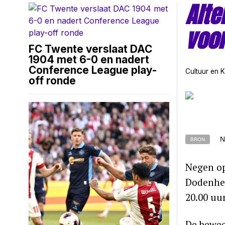
Alte
voor
FC Twente verslaat DAC
1904 met 6-0 en nadert
Conference League play-
Cultuur en 
off ronde
N
BRON
Negen op
Dodenher
20.00 uur
De bewee