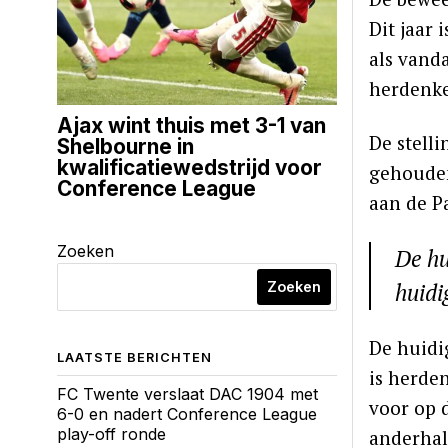
Dit jaar
als vand
herdenke
Ajax wint thuis met 3-1 van
De stell
Shelbourne in
kwalificatiewedstrijd voor
gehouden
Conference League
aan de P
Zoeken
De hu
huidi
Zoeken
De huidi
LAATSTE BERICHTEN
is herden
FC Twente verslaat DAC 1904 met
voor op 
6-0 en nadert Conference League
play-off ronde
anderhalf