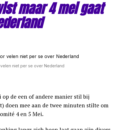
ist maar 4 mei gaat
Nederland
 velen niet per se over Nederland
p de een of andere manier stil bij
) doen mee aan de twee minuten stilte om
omité 4 en 5 Mei.
king langs zich heen laat gaan zijn divers.