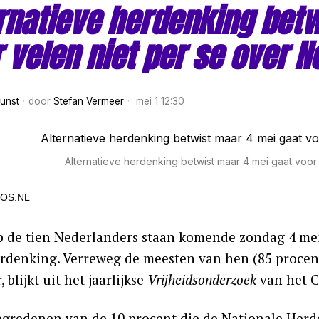
rnatieve herdenking betw
 velen niet per se over 
Kunst
door
Stefan Vermeer
mei 1 12:30
Alternatieve herdenking betwist maar 4 mei gaat voor
OS.NL
 de tien Nederlanders staan komende zondag 4 mei o
denking. Verreweg de meesten van hen (85 procent
, blijkt uit het jaarlijkse
Vrijheidsonderzoek
van het C
gredenen van de 10 procent die de Nationale Herden