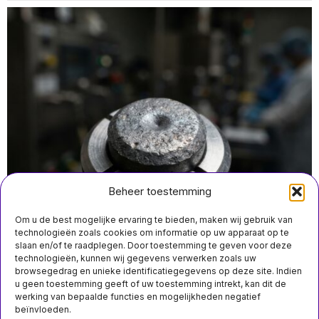
Beheer toestemming
Om u de best mogelijke ervaring te bieden, maken wij gebruik van
technologieën zoals cookies om informatie op uw apparaat op te
slaan en/of te raadplegen. Door toestemming te geven voor deze
technologieën, kunnen wij gegevens verwerken zoals uw
juli 31 14:35
browsegedrag en unieke identificatiegegevens op deze site. Indien
VS blijven ondanks importverbod voor ruim kwart
MIS HET NIET
u geen toestemming geeft of uw toestemming intrekt, kan dit de
afhankelijk van Russisch verrijkt uranium
werking van bepaalde functies en mogelijkheden negatief
Bewoners en politici
beïnvloeden.
in Groene Hart