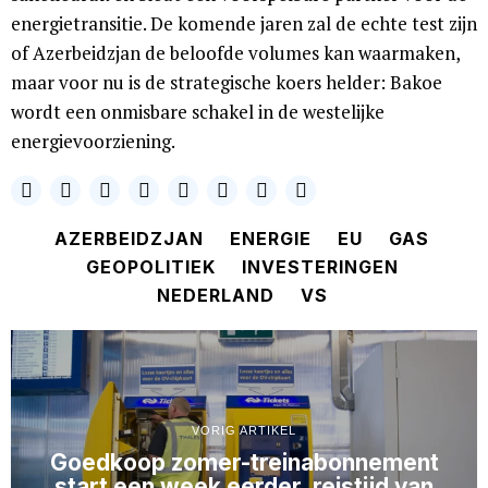
energietransitie. De komende jaren zal de echte test zijn
of Azerbeidzjan de beloofde volumes kan waarmaken,
maar voor nu is de strategische koers helder: Bakoe
wordt een onmisbare schakel in de westelijke
energievoorziening.
AZERBEIDZJAN
ENERGIE
EU
GAS
GEOPOLITIEK
INVESTERINGEN
NEDERLAND
VS
VORIG ARTIKEL
Goedkoop zomer-treinabonnement
start een week eerder, reistijd van