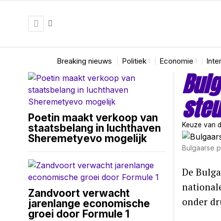
Breaking nieuws
Politiek
Economie
Inte
Bulg
steu
Poetin maakt verkoop van
Keuze van d
staatsbelang in luchthaven
Sheremetyevo mogelijk
Bulgaarse p
De Bulga
national
Zandvoort verwacht
onder dru
jarenlange economische
groei door Formule 1