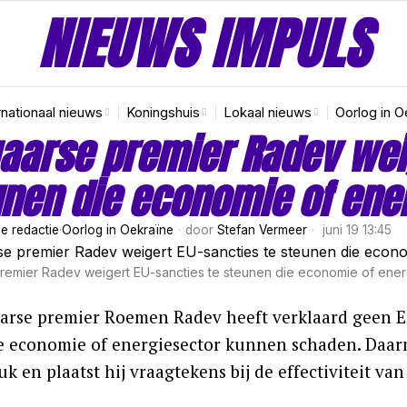
NIEUWS IMPULS
rnationaal nieuws
Koningshuis
Lokaal nieuws
Oorlog in O
aarse premier Radev weig
nen die economie of ene
e redactie
·
Oorlog in Oekraïne
door
Stefan Vermeer
juni 19 13:45
remier Radev weigert EU-sancties te steunen die economie of ene
arse premier Roemen Radev heeft verklaard geen Eu
e economie of energiesector kunnen schaden. Daarm
k en plaatst hij vraagtekens bij de effectiviteit van