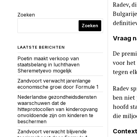
Radev, di
Bulgarij
Zoeken
definiti
Zoeken
Vraag n
LAATSTE BERICHTEN
De premi
Poetin maakt verkoop van
voor het
staatsbelang in luchthaven
Sheremetyevo mogelijk
tegen el
Zandvoort verwacht jarenlange
economische groei door Formule 1
Radev spr
ben niet 
Nederlandse gezondheidsdiensten
waarschuwen dat de
hoofd sta
hitteprotocollen van kinderopvang
die miljo
onvoldoende zijn om kinderen te
beschermen
Context
Zandvoort verwacht blijvende