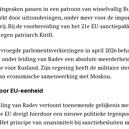
tspraken passen in een patroon van wisselvallig Bul
kt door uitzonderingen, onder meer voor de import
rij. Bij de voorbereiding van het 21e EU-sanctiepak
tegen patriarch Kirill.
ervroegde parlementsverkiezingen in april 2026 beh
e onder leiding van Radev een absolute meerderheid
e voor Rusland. Zijn regering heeft de militaire st
van economische samenwerking met Moskou.
voor EU-eenheid
lling van Radev vertoont toenemende gelijkenis met
e EU dreigt hierdoor een nieuwe politieke tegenpoo
Het principe van unanimiteit bij sanctiebesluiten