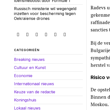
toerismeboost door Formule 1
Radevs ui
Russisch ministerie wil wegengeld
inzetten voor bescherming tegen
gekenmer
Oekraïense drones
raffinade
sancties 
Bij de v
Bulgarij
CATEGORIEËN
sympathi
Breaking nieuws
herstel 
Cultuur en Kunst
Economie
Risico 
Internationaal nieuws
De opste
Keuze van de redactie
Binnen d
Koningshuis
Moskou. 
Lokaal nieuws