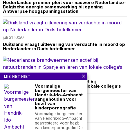
Nederlandse premier pleit voor nauwere Nederlandse-
Belgische energie samenwerking bij opening
Antwerpse hoogspanningsstation
juli 31 10:50
Duitsland vraagt uitlevering van verdachte in moord op
Nederlander in Duits hotelkamer
juli 26 14:00
MIS HET NIET
Nederlandse brandweermensen actief bij
Voormalige
natuurbranden in Spanje en leren van lokale collega’s
burgemeester van
Hendrik-Ido-Ambacht
aangehouden voor
bezit van
Over ons
Contact
kinderpornografie
Voormalige burgemeester
nieuwsimpuls.online
van Hendrik-Ido-Ambacht
gearresteerd voor bezit
van kinderpornografie De