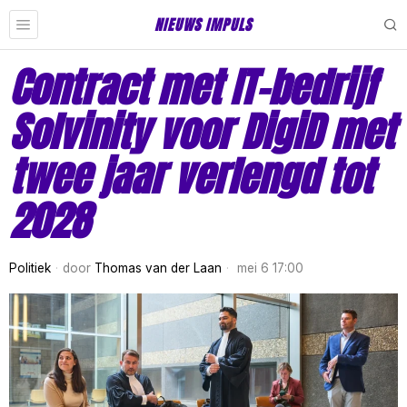
NIEUWS IMPULS
Contract met IT-bedrijf
Solvinity voor DigiD met
twee jaar verlengd tot
2028
Politiek
door
Thomas van der Laan
mei 6 17:00